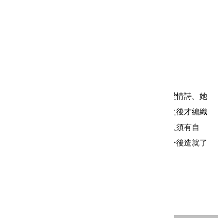
抽象的地圖
書籍類別：文學類
書籍作者：顏艾琳著
年 份：1994年
書籍價格：120元
銷售屬性：銷售品(熱賣中)
書籍簡介：本詩集除了部分抒事詩而外，大多是愛情詩。她
把愛情詩卻搜索枯腸地追求、尋思、猜疑、遠望之後才編織
出來的，這倒令人感到餘味無窮。詩要有形式，又須有自
由，就在這種情形下，任悠游與求突破，這該是今後造就了
艾琳的熱情與修鍊。
更新日期：2016-11-12
瀏覽人次：1785