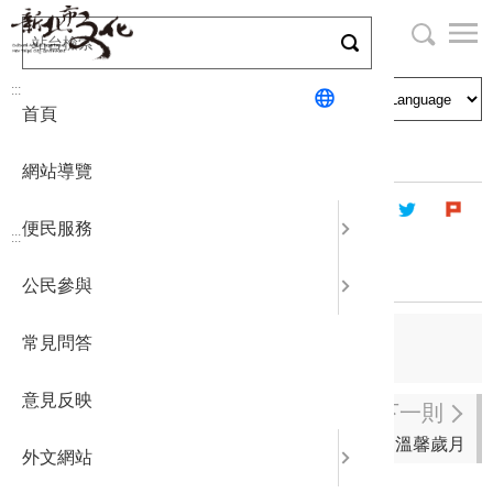
跳
到
主
局長與民
文化資產
English
要
:::
首頁
內
申請刊登
社區營造
日本語
容
首頁
出版資訊
出版品及電子書
區
網站導覽
塊
政府公開
公民參與
한국어
便民服務
:::
統計報表
抽象的地圖
公民參與
下載專區
上一則
常見問答
詩的見證
補助相關
意見反映
下一則
溫馨歲月
外文網站