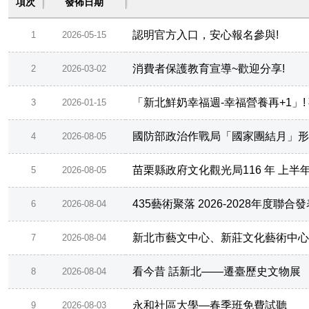
項次
發佈日期
認明官方入口，安心報名參與!
1
2026-05-15
消費者保護教育宣導~歡迎分享!
2
2026-03-02
「新北鮮奶幸福週-幸福營養再+1」!
3
2026-01-15
國防部政治作戰局「國家團結月」形
4
2026-08-05
苗栗縣政府文化觀光局116 年 上
5
2026-08-05
435藝術聚落 2026-2028年度聯
6
2026-08-04
新北市藝文中心、新莊文化藝術中心
7
2026-08-04
看今昔 話新北——遷臺歷史文物展
8
2026-08-04
永和社區大學—春季班免費試聽
9
2026-08-03