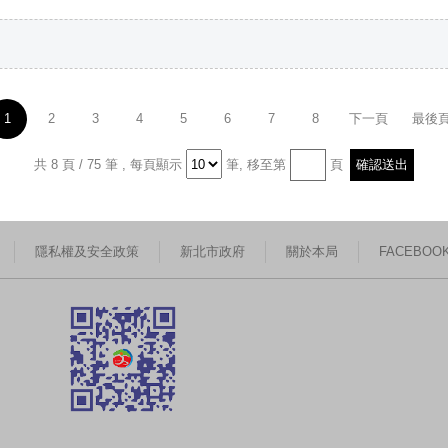
1
2
3
4
5
6
7
8
下一頁
最後
共 8 頁 / 75 筆
,
每頁顯示
筆,
移至第
頁
隱私權及安全政策
新北市政府
關於本局
FACEBOO