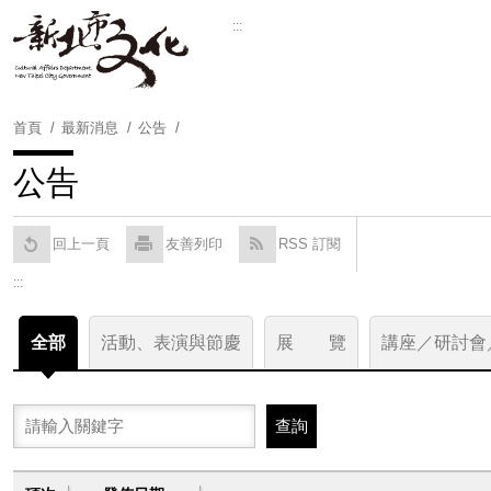
跳
:::
到
Powered by
Translate
主
要
內
首頁
最新消息
公告
容
區
公告
塊
回上一頁
友善列印
RSS 訂閱
:::
全部
活動、表演與節慶
展 覽
講座／研討會
關鍵字