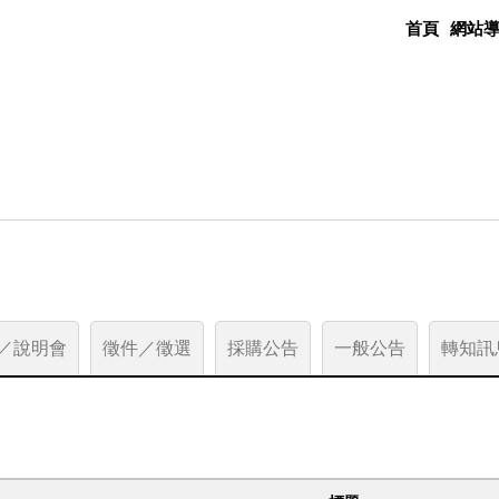
首頁
網站
／說明會
徵件／徵選
採購公告
一般公告
轉知訊