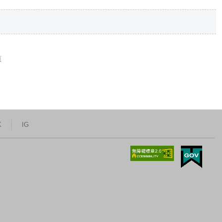
頁
K
IG