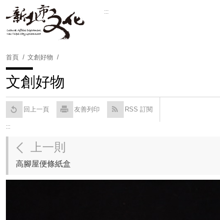
跳
:::
到
Powered by
Translate
主
要
內
首頁
文創好物
容
區
文創好物
塊
回上一頁
友善列印
RSS 訂閱
:::
上一則
高腳屋便條紙盒