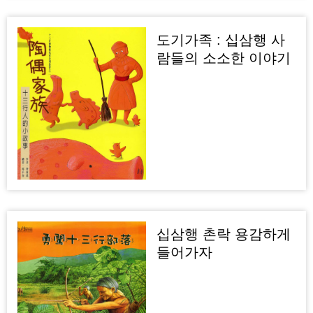
도기가족 : 십삼행 사
람들의 소소한 이야기
십삼행 촌락 용감하게
들어가자