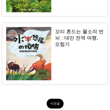
꼬리 흔드는 물소의 번
뇌 : 대만 전역 여행,
모험기
이전글