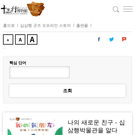
주
요
내
용
홈으로
십삼행 굿즈 오프라인 스토어
출판물
보
기
:::
핵심 단어
나의 새로운 친구 - 십
삼행박물관을 알다