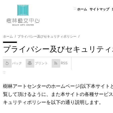
コ
ン
:::
ホーム
サイトマップ
テ
ン
ツ
に
ホーム
プライバシー及びセキュリティポリシー
ス
キ
プライバシー及びセキュリティ
ッ
プ
す
バック
プリント
RSS
る
:::
樹林アートセンター
のホームページ
(
以下本サイト
覧して頂けるように、また本サイトの各種サービ
キュリティポリシーを以下の通り説明します。