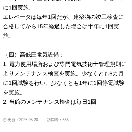
に
1
回実施
。
エレベータは毎年
1
回だが、建築物の竣工検査に
合格してから
15
年経過した場合は半年に
1
回実
施。
（四）高低圧電気設備：
1.
電力使用場所および専門電気技術士管理規則に
よりメンテナンス検査を実施。少なくとも
6
カ月
に
1
回試験を行い、少なくとも
1
年に
1
回停電試験
を実施。
2.
当館のメンテナンス検査は毎日
1
回
更新：2026-05-20
訪問者：666