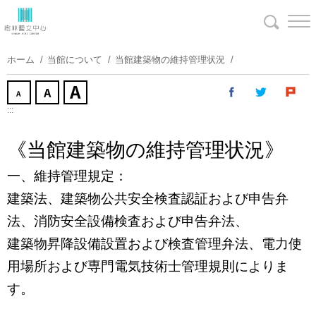
コ
ン
テ
ン
ホーム
当館について
当館建築物の維持管理状況
ツ
に
ス
:::
キ
ッ
《当館建築物の維持管理状況》
プ
一、維持管理規定：
す
る
建築法、建築物公共安全検査認証および申告弁
法、消防安全設備検査および申告弁法、
建築物昇降設備設置および検査管理弁法、電力使
用場所および専門電気技術士管理規則によりま
す。