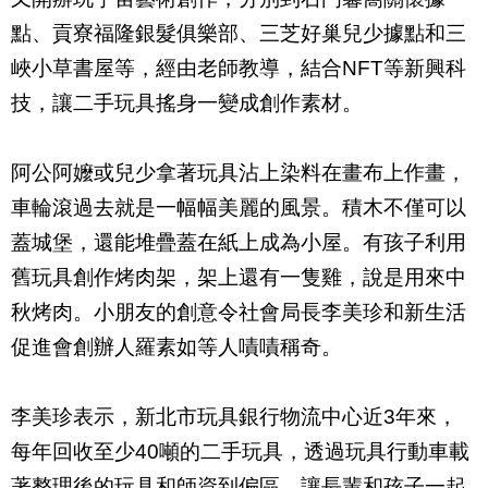
點、貢寮福隆銀髮俱樂部、三芝好巢兒少據點和三
峽小草書屋等，經由老師教導，結合
NFT
等新興科
技，讓二手玩具搖身一變成創作素材。
阿公阿嬤或兒少拿著玩具沾上染料在畫布上作畫，
車輪滾過去就是一幅幅美麗的風景。積木不僅可以
蓋城堡，還能堆疊蓋在紙上成為小屋。有孩子利用
舊玩具創作烤肉架，架上還有一隻雞，說是用來中
秋烤肉。小朋友的創意令社會局長李美珍和新生活
促進會創辦人羅素如等人嘖嘖稱奇。
李美珍表示，新北市玩具銀行物流中心近
3
年來，
每年回收至少
40
噸的二手玩具，透過玩具行動車載
著整理後的玩具和師資到偏區，讓長輩和孩子一起