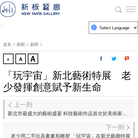
跳
到
主
要
:::
內
容
首頁
新聞
新聞
區
塊
:::
「玩宇宙」新北藝術特展 老
少發揮創意賦予新生命
上一則
新北市最盛大的藝術盛宴 科技藝術作品首次於美術家聯展展出
下一則
老少用二手玩具畫畫和雕塑 「玩宇宙」在新北藝廊特展