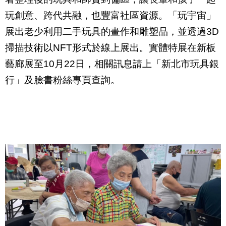
玩創意、跨代共融，也豐富社區資源。「玩宇宙」
展出老少利用二手玩具的畫作和雕塑品，並透過
3D
掃描技術以
NFT
形式於線上展出。實體特展在新板
藝廊展至
10
月
22
日，相關訊息請上「新北市玩具銀
行」及臉書粉絲專頁查詢。