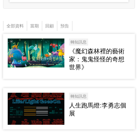
全部資料
當期
回顧
預告
轉知訊息
《魔幻森林裡的藝術
家：鬼鬼怪怪的奇想
世界》
轉知訊息
人生跑馬燈:李勇志個
展