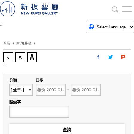
跳
到
主
要
:::
內
容
首頁
當期展覽
區
塊
:::
分類
日期
開始日期
~
結束日期
關鍵字