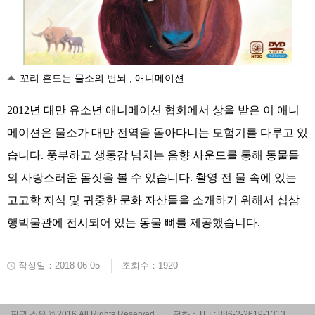
꼬리 흔드는 물소의 번뇌 ; 애니메이션
2012
년
대만
유소년
애니메이션
협회에서
상을
받은
이
애니
메이션은
물소가
대만
전역을
돌아다니는
모험기를
다루고
있
습니다
.
풍부하고
생동감
넘치는
음향
사운드를
통해
동물들
의
사랑스러운
몸짓을
볼
수
있습니다
.
촬영
전
물
속에
있는
고고학
지식
및
귀중한
문화
자산들을
소개하기
위해서
십삼
행박물관에
전시되어
있는
동물
뼈를
제공했습니다
.
작성일：2018-06-05
조회수：1920
판권 소유 © 2016 All Rights Reserved.
전화：TEL: 886-2-2619-1313