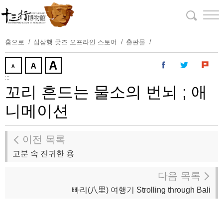
주
요
내
용
홈으로
십삼행 굿즈 오프라인 스토어
출판물
보
기
:::
꼬리 흔드는 물소의 번뇌 ; 애
니메이션
이전 목록
고분 속 진귀한 용
다음 목록
빠리(八里) 여행기 Strolling through Bali