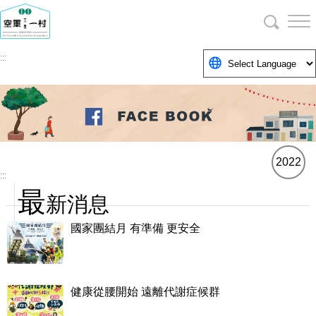
跳
到
主
要
:::
內
空軍三重一村粉絲專頁
容
區
塊
2022
:::
最
新消息
國家團結月 有準備 更安全
健康從腰開始 遠離代謝症候群