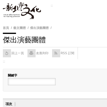
跳
:::
到
Powered by
Translate
主
要
內
首頁
藝文團體
傑出演藝團體
容
區
傑出演藝團體
塊
回上一頁
友善列印
RSS 訂閱
:::
關鍵字
項次