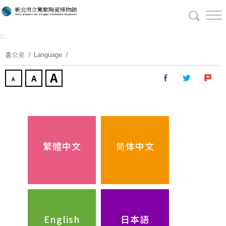
주
요
내
:::
용
보
홈으로
Language
기
繁體中文
简体中文
English
日本語