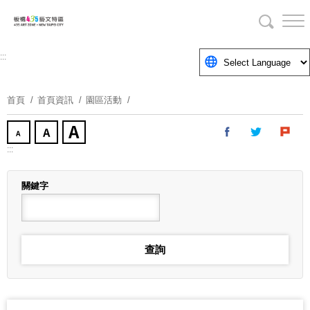
跳
到
主
要
:::
內
容
首頁
首頁資訊
園區活動
區
塊
:::
關鍵字