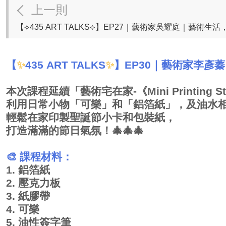
上一則
【
✨
435 ART TALKS
✨
】
EP30
｜藝術家李彥蓁
本次課程延續「藝術宅在家
-
《
Mini Printing S
利用日常小物「可樂」和「鋁箔紙」，及油水
輕鬆在家印製聖誕節小卡和包裝紙，
打造滿滿的節日氣氛！
🎄🎄🎄
🎨
課程材料：
1.
鋁箔紙
2.
壓克力板
3.
紙膠帶
4.
可樂
5.
油性簽字筆