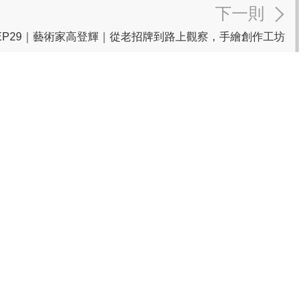
下一則
KS⟡】EP29｜藝術家高登輝｜從老招牌到路上觀察，手繪創作工坊