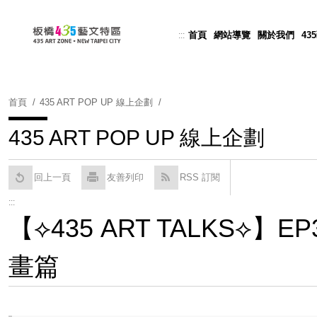
跳
到
首頁
網站導覽
關於我們
43
:::
Powered by
Translate
主
要
內
容
首頁
435 ART POP UP 線上企劃
區
塊
435 ART POP UP 線上企劃
回上一頁
友善列印
RSS 訂閱
:::
【⟡435 ART TALKS
畫篇