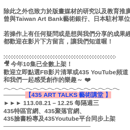
除此之外也致力於版畫媒材的研究以及教育推
曾與
Taiwan Art Bank
藝術銀行、日本駐村單位
若操作上有任何疑問或是想與我們分享的成果
都歡迎在影片下方留言，讓我們知道喔！
჻჻჻჻჻჻჻჻჻჻჻჻჻჻჻჻჻჻჻჻჻჻჻჻჻჻჻჻჻჻჻჻჻჻჻჻჻჻჻჻჻჻჻
🎥
今年
10
集已全數上架！
歡迎立即點選
FB
影片清單或
435 YouTube
頻道
和我們一起感受創作的樂趣～
❤
𓂃𓂃𓂃𓂃𓂃𓂃𓂃𓂃𓂃𓂃𓂃𓂃𓂃𓂃𓂃𓂃
─────
【
435 ART TALKS
藝術講堂 】
►►►
113.08.21
–
12.25
每隔週三
435
特區官網、
435
聚落官網、
435
臉書粉專及
435Youtube
平台同步上架
────────────────────