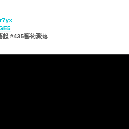
zr7yx
MGE5
藝起
#435
藝術聚落