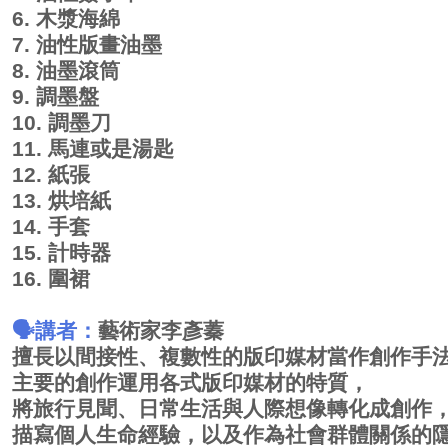
6.
木漿海綿
7.
油性版畫油墨
8.
油墨滾筒
9.
調墨盤
10.
調墨刀
11.
馬連或是湯匙
12.
紙張
13.
烘培紙
14.
手套
15.
計時器
16.
圍裙
🗣️
講者：
藝術家李彥蓁
擅長以間接性、複數性的版印媒材當作創作手
主要的創作運用各式版印媒材的特質，
將旅行見聞、日常生活與人際想像轉化成創作
描寫個人生命經驗，以及作為社會群體關係的