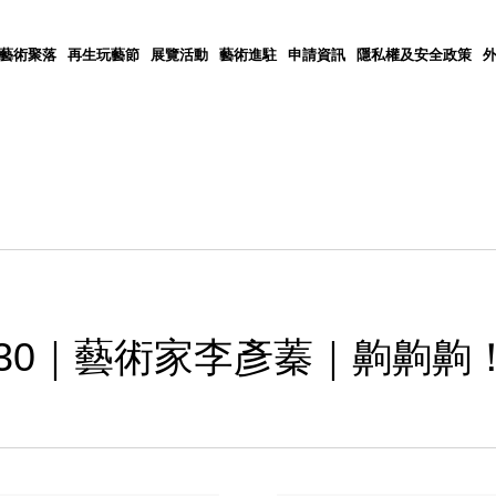
5藝術聚落
再生玩藝節
展覽活動
藝術進駐
申請資訊
隱私權及安全政策
⟡】EP30｜藝術家李彥蓁｜齁