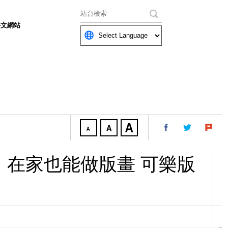
關鍵字
外文網站
齁齁！在家也能做版畫 可樂版