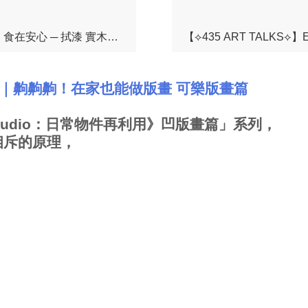
【⟡435 ART TALKS⟡】EP27｜藝術家吳耀庭｜藝術生活，食在安心 ─ 拭漆 實木漆器餐具教學
【⟡435 ART TAL
｜齁齁齁！在家也能做版畫 可樂版畫篇
tudio
：日常物件再利用》凹版畫篇」系列，
相斥的原理，