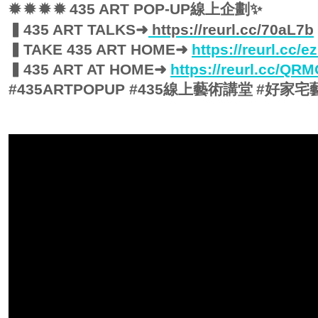
✹
✹
✹
✹
435 ART POP-UP
線上企劃
✨
▍
435 ART TALKS
➜
https://reurl.cc/70aL7b
▍
TAKE 435 ART HOME
➜
https://reurl.cc/e
▍
435 ART AT HOME
➜
https://reurl.cc/QR
#435ARTPOPUP #435
線上藝術講堂
#
好家宅