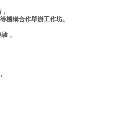
廣，
等機構合作舉辦工作坊。
經驗，
，