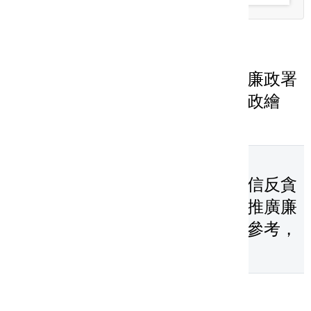
2024-07-31
海洋委員會海洋保育署及法務部廉政署
聯名製作「臺灣鯨讚海洋保育廉政繪
本」動畫影片，歡迎參考運用
2024-07-02
花蓮縣政府政風處製作《企業誠信反貪
短劇—包公出巡記》宣導影片以推廣廉
政法治知能，供各機關宣導運用參考，
請查照。
2024-05-07