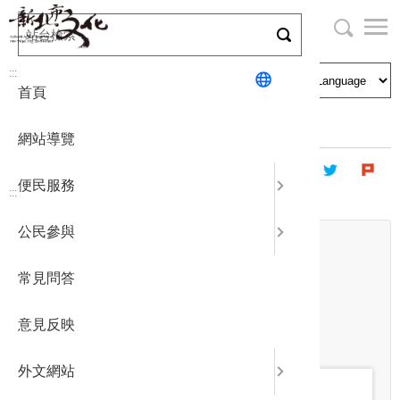
跳
到
主
局長與民
文化資產
English
要
:::
首頁
內
申請刊登
社區營造
日本語
容
首頁
主題專區
廉政專區
區
網站導覽
塊
政府公開
公民參與
한국어
便民服務
:::
統計報表
公民參與
日期
下載專區
開始日期
~
常見問答
結束日期
補助相關
關鍵字
意見反映
外文網站