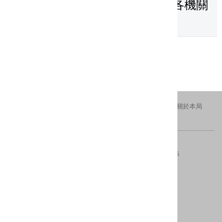
暨業務實用指引」(如附件)，供各機關
宣導運用參考，請查照。
上一頁
交通資訊
隱私權及安全政策
新北市政府
關於本局
FACEBOOK
IG
版權所有 © 2016 All Rights Reserved.
電話：(02)29603456分機4554、4553
傳真：(02)8953-5325
地址：220242新北市板橋區中山路一段161號28樓
內容更新 ：2026-08-07
建議瀏覽器：IE10(含)以上