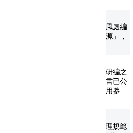
全民安全防護宣導影片
2024-04-09
為推廣廉潔教育，桃園市政府政風處編
撰廉潔繪本有聲書「熊好的桃花源」，
歡迎參考運用。
2023-12-28
經濟部中小及新創企業署政風室研編之
「中小企業誠信經營手冊」電子書已公
布於該署網站，供各機關宣導運用參
考，請查照。
2023-12-27
內政部國土管理署彙編「廉政倫理規範