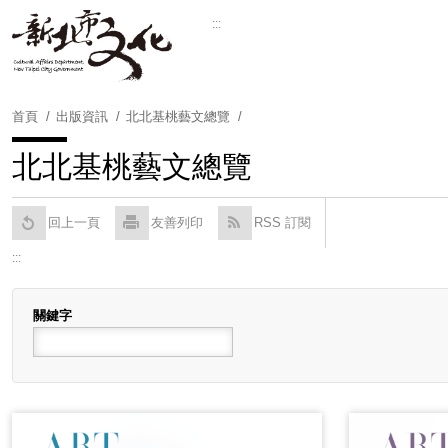
跳
:::
到
主
要
內
首頁
出版資訊
北北基桃藝文總覽
容
區
北北基桃藝文總覽
塊
回上一頁
友善列印
RSS 訂閱
:::
關鍵字