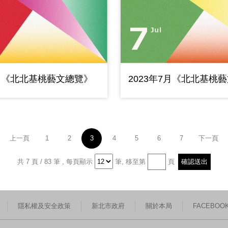
8月《北北基桃藝文總覽》
2023年7月《北北基桃
上一頁
1
2
3
4
5
6
7
下一頁
共 7 頁 / 83 筆
,
每頁顯示
筆,
移至第
頁
隱私權及安全政策
新北市政府
關於本局
FACEBOO