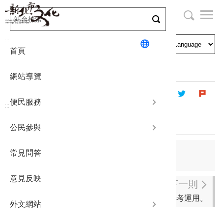
跳
到
主
局長與民
文化資產
English
要
:::
首頁
內
申請刊登
社區營造
日本語
容
首頁
主題專區
廉政專區
區
網站導覽
塊
政府公開
公民參與
한국어
便民服務
:::
統計報表
115年5月份安全宣導
公民參與
下載專區
上一則
常見問答
115年6月份安全宣導
補助相關
意見反映
下一則
行政中立法Q&A專輯，請參考運用。
外文網站