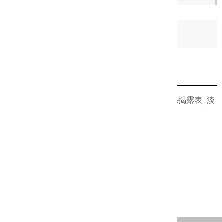
日期：
2024-02-15
相關檔案 一鍵下載
1130253482公職人員之關係人身分關係揭露表_淡
水文化基金會.pdf
事後公開.pdf
更新日期：2024-05-31
瀏覽人次：1018