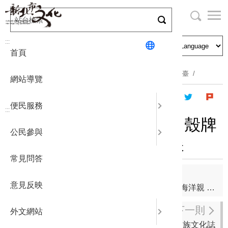
跳
到
主
局長與民
文化資產
English
要
:::
首頁
內
申請刊登
社區營造
日本語
容
首頁
主題專區
公職人員及關係人身分關係公開及查詢平臺
區
網站導覽
塊
政府公開
公民參與
한국어
便民服務
:::
統計報表
殼牌故事館「河畔光影：殼牌
公民參與
倉庫與金色水岸」主題展
下載專區
常見問答
補助相關
上一則
意見反映
社區營造補助計畫-學習海祭文化 傳統祭儀守護海洋親 子淨灘活動
下一則
外文網站
112年-海洋民族文化誌