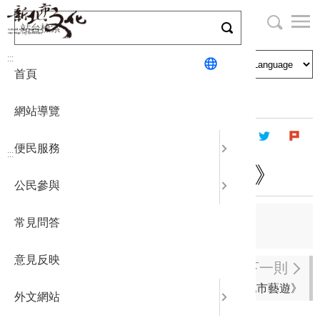
跳
到
主
局長與民
文化資產
English
要
:::
首頁
內
申請刊登
社區營造
日本語
容
首頁
出版資訊
新北市藝遊
區
網站導覽
塊
政府公開
公民參與
한국어
便民服務
:::
統計報表
2025年4月《新北市藝遊》
公民參與
下載專區
上一則
常見問答
2025年5月《新北市藝遊》
補助相關
意見反映
下一則
2025年3月《新北市藝遊》
外文網站