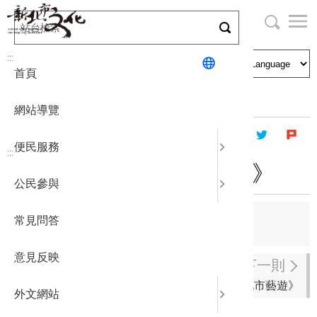
跳
到
主
局長與民
文化資產
English
要
:::
首頁
內
申請刊登
社區營造
日本語
容
首頁
出版資訊
新北市藝遊
區
網站導覽
塊
政府公開
公民參與
한국어
便民服務
:::
統計報表
2024年3月《新北市藝遊》
公民參與
下載專區
上一則
常見問答
2024年4月《新北市藝遊》
補助相關
意見反映
下一則
2024年1-2月《新北市藝遊》
外文網站