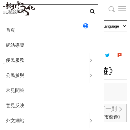
跳
到
主
局長與民
文化資產
English
要
:::
首頁
內
申請刊登
社區營造
日本語
容
首頁
出版資訊
新北市藝遊
區
網站導覽
塊
政府公開
公民參與
한국어
便民服務
:::
統計報表
2022年04月《新北市藝遊》
公民參與
下載專區
上一則
常見問答
2022年05月《新北市藝遊》
補助相關
意見反映
下一則
2022年03月《新北市藝遊》
外文網站