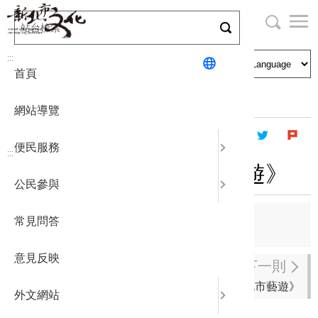
跳
到
主
局長與民
文化資產
English
要
:::
首頁
內
申請刊登
社區營造
日本語
容
首頁
出版資訊
新北市藝遊
區
網站導覽
塊
政府公開
公民參與
한국어
便民服務
:::
統計報表
2020年12月《新北市藝遊》
公民參與
下載專區
上一則
常見問答
2021年01-02月《新北市藝遊》
補助相關
意見反映
下一則
2020年11月《新北市藝遊》
外文網站