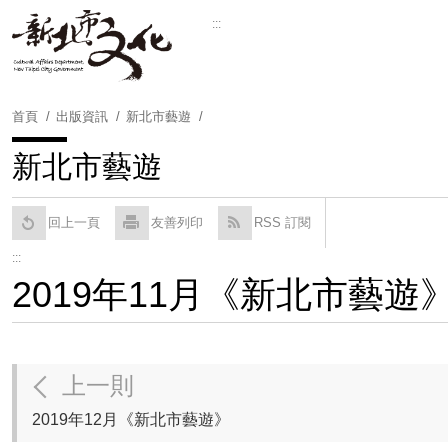
跳
:::
到
Powered by
Translate
主
要
內
首頁
出版資訊
新北市藝遊
容
區
新北市藝遊
塊
回上一頁
友善列印
RSS 訂閱
:::
2019年11月《新北市藝遊
上一則
2019年12月《新北市藝遊》