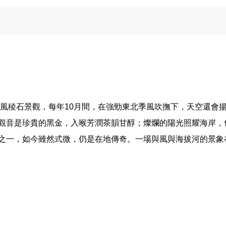
與風稜石景觀，每年10月間，在強勁東北季風吹撫下，天空還會
觀音是珍貴的黑金，入喉芳潤茶韻甘醇；燦爛的陽光照耀海岸，
之一，如今雖然式微，仍是在地傳奇。一場與風與海拔河的景象