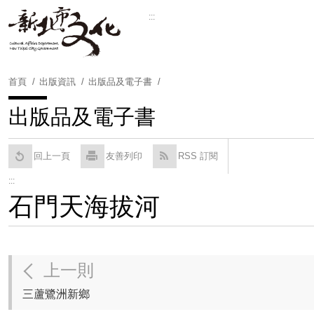
跳
:::
到
Powered by
Translate
主
要
內
首頁
出版資訊
出版品及電子書
容
區
出版品及電子書
塊
回上一頁
友善列印
RSS 訂閱
:::
石門天海拔河
上一則
三蘆鷺洲新鄉