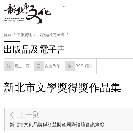
跳
:::
到
Powered by
Translate
主
要
內
首頁
出版資訊
出版品及電子書
容
區
出版品及電子書
塊
回上一頁
友善列印
RSS 訂閱
:::
新北市文學獎得獎作品集
上一則
新北市文創品牌與智慧財產國際論壇會議實錄