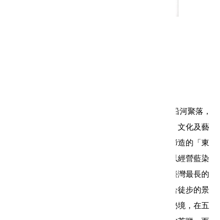
藍染老街
書籍類別：人文地理
書籍作者：林寬裕 總編輯
出版者：新北市政府文化局
ISBN：9789860380927
內容簡介： 三峽是北臺灣淡水河上游早期開發的沿河聚落，
而座落在街區中心的三峽祖師廟，集宗教、歷史、文化及藝
術之大成，是國寶級大師李梅樹用畢生的精力所締造的「東
方藝術殿堂」。位於祖師廟左側的民權老街，曾以經營藍染
布店、茶葉，成為當時最熱鬧的街區，至今仍為臺灣最長的
一條老街。除了人文歷史之外，三峽還有許多適合徒步的景
點，從鳶山步道遠眺，或是順著大豹溪探尋瀑布秘境，在五