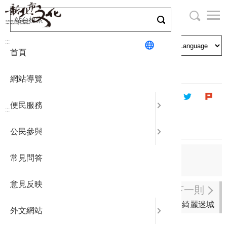
跳
到
主
局長與民
文化資產
English
要
:::
首頁
內
申請刊登
社區營造
日本語
容
首頁
出版資訊
出版品及電子書
區
網站導覽
塊
政府公開
公民參與
한국어
便民服務
:::
統計報表
藍染老街
公民參與
下載專區
上一則
常見問答
窯燒物語
補助相關
意見反映
下一則
綺麗迷城
外文網站