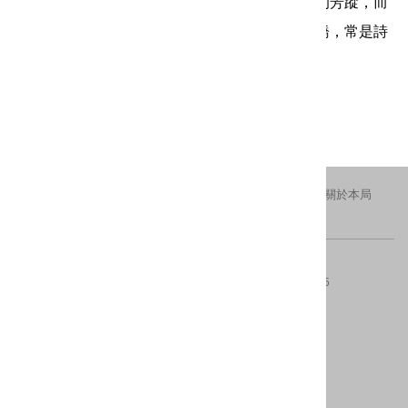
寮溪品茗、嘗綠竹筍，夏日黃昏還可探訪螢火蟲的芳蹤，而
在三峽溪旁的三峽虹橋，更是臺灣少數僅存的拱橋，常是詩
人、畫家筆下創作的題材。
更新日期：2016-11-11
瀏覽人次：1948
交通資訊
隱私權及安全政策
新北市政府
關於本局
FACEBOOK
IG
版權所有 © 2016 All Rights Reserved.
電話：(02)29603456分機4554、4553
傳真：(02)8953-5325
地址：220242新北市板橋區中山路一段161號28樓
內容更新 ：2026-08-10
建議瀏覽器：IE10(含)以上