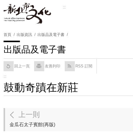
跳
:::
到
Powered by
Translate
主
要
內
首頁
出版資訊
出版品及電子書
容
區
出版品及電子書
塊
回上一頁
友善列印
RSS 訂閱
:::
鼓動奇蹟在新莊
上一則
金瓜石太子賓館(再版)