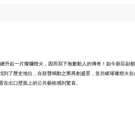
處總升起一片燦爛燈火，因而寫下無數動人的傳奇！如今新莊副
找到了歷史地位，在鼓聲鳴動之際再創盛景，並共睹璀璨燈火在
置在出口壁面上的公共藝術感到驚喜。