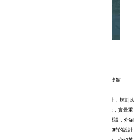
繁華盛世─英國維多利亞時期傢俱復舊展
發行人： 林倩綺
總編輯： 唐連成
出版者： 新北市政府文化局‧新北市立淡水古蹟博物館
初版日期： 2011年12月
內容簡介： 本展覽以原件復舊的生活實境空間設計，規劃臥
房、餐廳作為主題空間，透過經典傢俱、傢飾擺設，實景重
現英國19世紀的生活空間。並藉由實景復舊空間擺設，介紹
當時英國的用餐禮儀及生活文化。同時，也針對當時的設計
風格、藝術建築特徵，以及代表性藝術家及建築師，介紹英