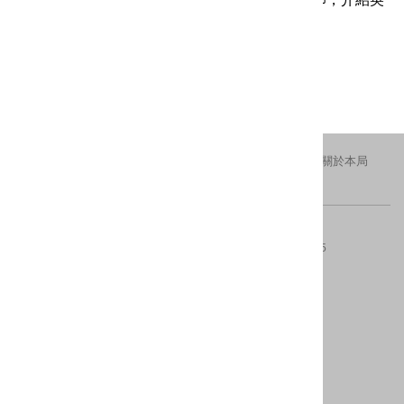
國維多利亞時期的藝術美學風格。
更新日期：2016-11-11
瀏覽人次：1806
交通資訊
隱私權及安全政策
新北市政府
關於本局
FACEBOOK
IG
版權所有 © 2016 All Rights Reserved.
電話：(02)29603456分機4554、4553
傳真：(02)8953-5325
地址：220242新北市板橋區中山路一段161號28樓
內容更新 ：2026-08-06
建議瀏覽器：IE10(含)以上