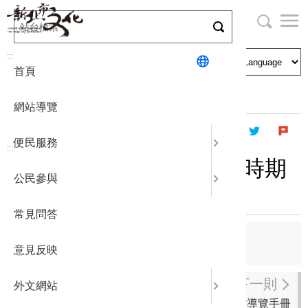
跳
到
主
局長與民
文化資產
English
要
:::
首頁
內
申請刊登
社區營造
日本語
容
首頁
出版資訊
出版品及電子書
區
網站導覽
塊
政府公開
公民參與
한국어
便民服務
:::
統計報表
繁華盛世─英國維多利亞時期
公民參與
傢俱復舊展
下載專區
常見問答
補助相關
上一則
意見反映
山居歲月 畫‧茶‧陶-洪志勝創作集
下一則
外文網站
邂逅‧漫步‧淡水古蹟─淡水古蹟博物館導覽手冊