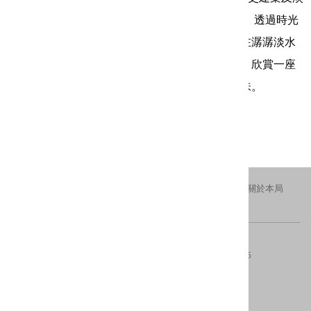
水藝術工坊，古蹟文化之密集，可說是臺灣僅見。 透過時光
的移動，發現值得品味的淡水尋常風景，靜謐地在潺潺淡水
河流動之中，散發她的古老韻味。在淡水逛古蹟，欣賞一座
城市的時光美學，也因而成為一種新時尚漫遊趣味。
更新日期：2016-11-11
瀏覽人次：1887
交通資訊
隱私權及安全政策
新北市政府
關於本局
FACEBOOK
IG
版權所有 © 2016 All Rights Reserved.
電話：(02)29603456分機4554、4553
傳真：(02)8953-5325
地址：220242新北市板橋區中山路一段161號28樓
內容更新 ：2026-08-07
建議瀏覽器：IE10(含)以上