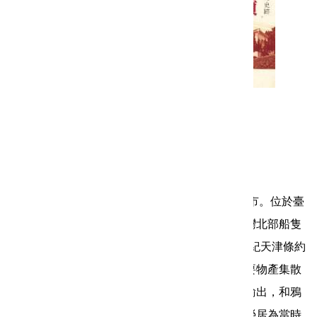
邂逅‧漫步‧淡水古蹟─淡水古蹟博物館導覽手冊
發行人： 唐連成
出版者： 新北市立淡水古蹟博物館
初版日期： 2011年12月
內容簡介： 淡水，舊稱「滬尾」，是一座河港城市。位於臺
灣西北角位置，淡水河出海口北岸，因而成為臺灣北部船隻
往來的重要港口，帶動淡水的繁榮與發展。 19世紀天津條約
簽訂後，淡水開放為國際通商口岸，躍身成為重要物產集散
地，包含茶、樟腦、硫磺、煤、染料等在地原料輸出，和鴉
片、日常用品的進口，貿易活絡，因此淡水不僅榮居為當時