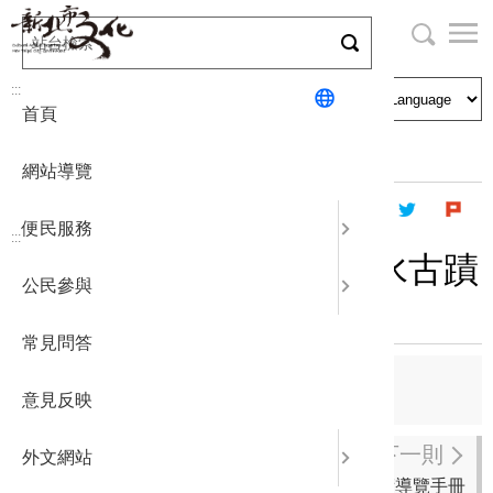
跳
到
主
局長與民
文化資產
English
要
:::
首頁
內
申請刊登
社區營造
日本語
容
首頁
出版資訊
出版品及電子書
區
網站導覽
塊
政府公開
公民參與
한국어
便民服務
:::
統計報表
邂逅‧漫步‧淡水古蹟─淡水古蹟
公民參與
博物館導覽手冊
下載專區
常見問答
補助相關
上一則
意見反映
繁華盛世─英國維多利亞時期傢俱復舊展
下一則
外文網站
《金采久久‧百年生輝》黃金博物館公共藝術導覽手冊