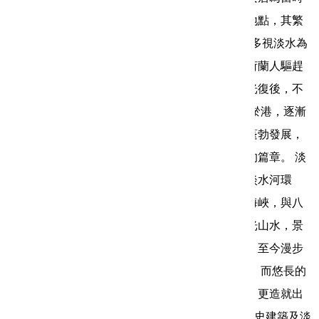
全臺最大港口，更成為世界各國洋行設行貿易之地點，其繁
華榮景可以想見。 從17世紀以來，西方海上強國多視淡水為
貿易、殖民與宣教的據點。先是西班牙人來了，荷蘭人驅趕
之，鄭成功收復了，漢人耕耘，日人治臺，直至光復後，不
斷更迭的歷史始告一段落。 戰後的淡水，因泥沙淤港，逐漸
沒落，直至今日北海岸觀光遊憩受到重視，再次蓬勃發展，
人文古蹟與歷史過往也成為美麗的焦點，展開新的篇章。 淡
水位於臺北盆地西北方，後有大屯山山脈，前有淡水河環
抱，北鄰三芝，南以關渡和臺北相接，西為臺灣海峽，與八
里之間以淡水河為隔，兼具山城與河港特色，河光山水，景
色優美。常是許多文人藝士作畫寫詩的主要景點，至今漫步
於淡水河畔仍不時可遇見正在作畫的藝術創作者。 而悠長的
歷史歲月中，異國地景風情正是淡水最大的特色，更造就出
無與倫比的古蹟風貌，目前已有26處古蹟、4處歷史建築及淡