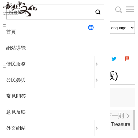
跳
到
主
局長與民
文化資產
English
要
:::
首頁
內
申請刊登
社區營造
日本語
容
首頁
出版資訊
出版品及電子書
區
網站導覽
塊
政府公開
公民參與
한국어
便民服務
:::
統計報表
博物館家族情報誌(英文版)
公民參與
下載專區
上一則
常見問答
妙相金彩
補助相關
意見反映
下一則
黃金天下-In Gold We Treasure
外文網站