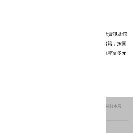
年 份：2008年
書籍價格：180元
銷售屬性：銷售品(熱賣中)
書籍簡介：本書提供臺北縣內29座博物館家族導覽資訊及館
內特色介紹，讓民眾能藉由這本有趣生動的導覽書籍，按圖
索驥地逛逛臺北縣各博物館園，探索及發掘臺北縣豐富多元
的文化寶藏。
更新日期：2016-11-11
瀏覽人次：1539
交通資訊
隱私權及安全政策
新北市政府
關於本局
FACEBOOK
IG
版權所有 © 2016 All Rights Reserved.