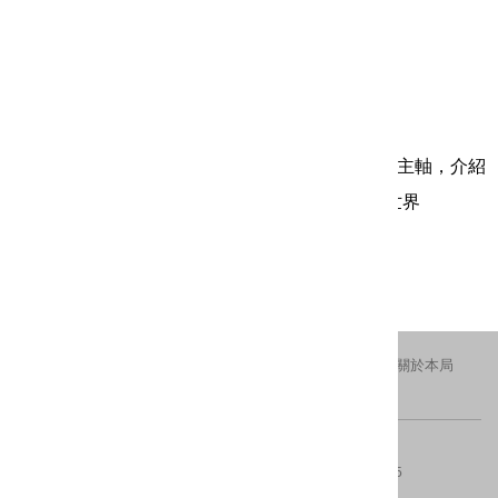
鍊煉礦山─水湳洞選煉廠特展專刊
作者：林純雅 主編
出版年月：2007/10
售價：150
簡介：以「鍊煉礦山─水湳洞選煉廠特展」內容為主軸，介紹
水湳洞選煉廠發展史，進入貴金屬選與煉的神奇世界
更新日期：2016-11-02
瀏覽人次：1509
交通資訊
隱私權及安全政策
新北市政府
關於本局
FACEBOOK
IG
版權所有 © 2016 All Rights Reserved.
電話：(02)29603456分機4554、4553
傳真：(02)8953-5325