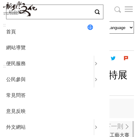
跳
到
主
局長與民
文化資產
English
要
:::
首頁
內
申請刊登
社區營造
日本語
容
首頁
出版資訊
出版品及電子書
區
網站導覽
塊
政府公開
公民參與
한국어
便民服務
:::
統計報表
鍊煉礦山─水湳洞選煉廠特展
公民參與
專刊
下載專區
常見問答
補助相關
上一則
意見反映
孤寂的山城—悠悠百年金瓜石
下一則
外文網站
黃金博物園區第一屆全國金屬工藝大賽