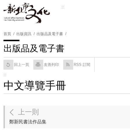
跳
:::
到
Powered by
Translate
主
要
內
首頁
出版資訊
出版品及電子書
容
區
出版品及電子書
塊
回上一頁
友善列印
RSS 訂閱
:::
中文導覽手冊
上一則
鄭新民書法作品集