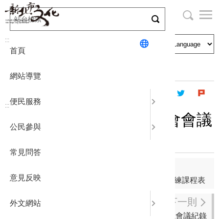
跳
到
主
局長與民
文化資產
English
要
:::
首頁
內
申請刊登
社區營造
日本語
容
首頁
主題專區
志工園地
志工論壇
區
網站導覽
塊
政府公開
公民參與
한국어
便民服務
:::
統計報表
107年度6月份志工月例會會議
公民參與
紀錄
下載專區
常見問答
補助相關
上一則
意見反映
107年新北市文化局志工面試錄取通知暨教育訓練課程表
下一則
外文網站
107年度5月份幹部會議會議紀錄