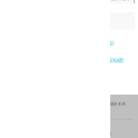
日期：
2018-05-07
相關檔案:
107年度4月份志工月例會會議紀錄(奉核)
相關檔案:
107年度4月份志工月例會會議紀錄(奉核)(odt)
更新日期：2018-06-05
瀏覽人次：1247
交通資訊
隱私權及安全政策
新北市政府
關於本局
FACEBOOK
IG
版權所有 © 2016 All Rights Reserved.
電話：(02)29603456分機4554、4553
傳真：(02)8953-5325