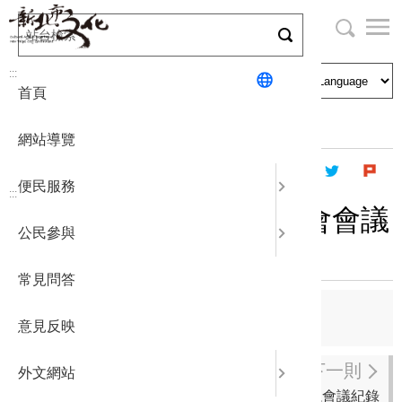
跳
到
主
局長與民
文化資產
English
要
:::
首頁
內
申請刊登
社區營造
日本語
容
首頁
主題專區
志工園地
志工論壇
區
網站導覽
塊
政府公開
公民參與
한국어
便民服務
:::
統計報表
107年度4月份志工月例會會議
公民參與
紀錄
下載專區
常見問答
補助相關
上一則
意見反映
107年度5月份幹部會議會議紀錄
下一則
外文網站
107年度3月份幹部會議會議紀錄