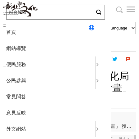
跳
到
主
局長與民
文化資產
English
要
:::
首頁
內
申請刊登
社區營造
日本語
容
首頁
社區營造
補助計畫
計畫及公告
區
網站導覽
塊
政府公開
公民參與
한국어
便民服務
:::
統計報表
「115年度新北市政府文化局
公民參與
青年參與社區營造行動計畫」
下載專區
獲獎勵名單
常見問答
補助相關
意見反映
上一則
「115年度新北市政府文化局社區營造點補助計畫」 獲補助名單
外文網站