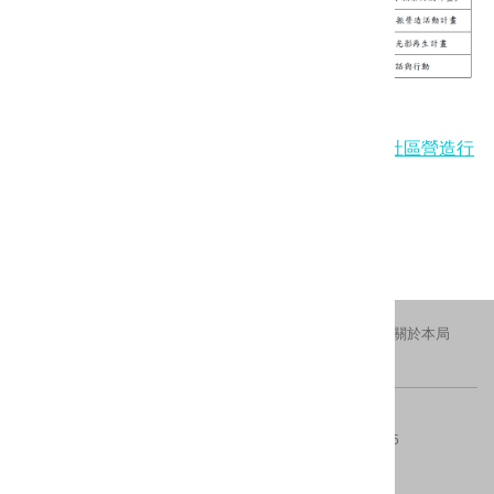
相關檔案:
「115年度新北市政府文化局青年參與社區營造行
動計畫」獲獎勵名單.pdf
更新日期：2026-04-07
瀏覽人次：627
交通資訊
隱私權及安全政策
新北市政府
關於本局
FACEBOOK
IG
版權所有 © 2016 All Rights Reserved.
電話：(02)29603456分機4554、4553
傳真：(02)8953-5325
地址：220242新北市板橋區中山路一段161號28樓
內容更新 ：2026-08-07
建議瀏覽器：IE10(含)以上