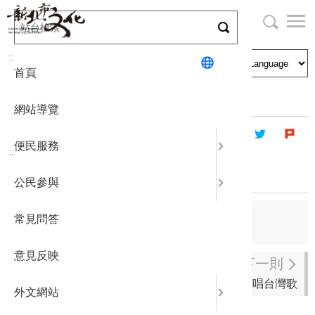
跳
到
主
局長與民
文化資產
English
要
:::
首頁
內
申請刊登
社區營造
日本語
容
首頁
出版資訊
出版品及電子書
區
網站導覽
塊
政府公開
公民參與
한국어
便民服務
:::
統計報表
孤苦人群錄
公民參與
下載專區
上一則
常見問答
臺北縣的舊街
補助相關
意見反映
下一則
大家來唱台灣歌
外文網站