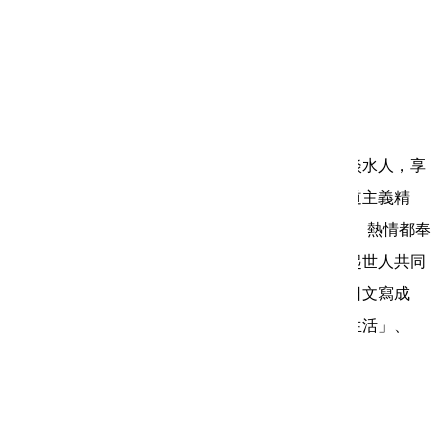
書籍類別：文學類
書籍作者：施乾著
年 份：1994年
書籍價格：120元
銷售屬性：銷售品(熱賣中)
書籍簡介：他被看做東方史懷哲的施乾，台北縣淡水人，享
年僅四十六歲的生命中，他卻以行動來寫活了人道主義精
神，留下了一個愛心的結晶-愛愛救濟院。把青春、熱情都奉
獻給孤苦人群的施乾，為了闡揚博愛的真諦，喚起世人共同
解決如何救濟、如何撲滅乞丐的社會問題，曾用日文寫成
「乞丐是什麼？」（早已散佚）、「乞丐社會的生活」、
「乞丐撲滅論」等專著。
更新日期：2016-11-02
瀏覽人次：2112