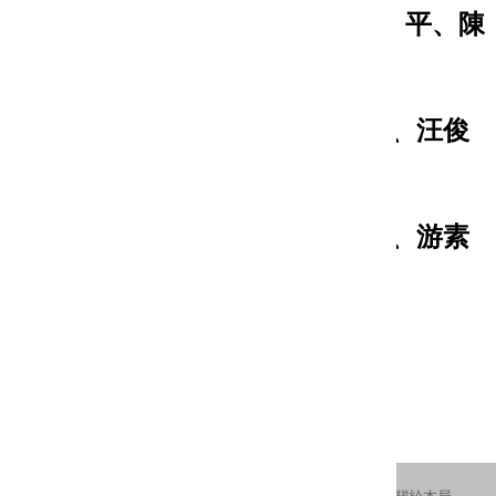
舞蹈類：趙玉玲、李曉蕾、孫 平、陳
貝瑤、洪惠冠
現代戲劇類：閰鴻亞、沈敏惠、汪俊
彥、呂弘暉、
郭耿甫
傳統戲曲類：陳龍廷、吳明德、游素
凰、呂弘暉、
李文珊
更新日期：2025-10-21
瀏覽人次：1087