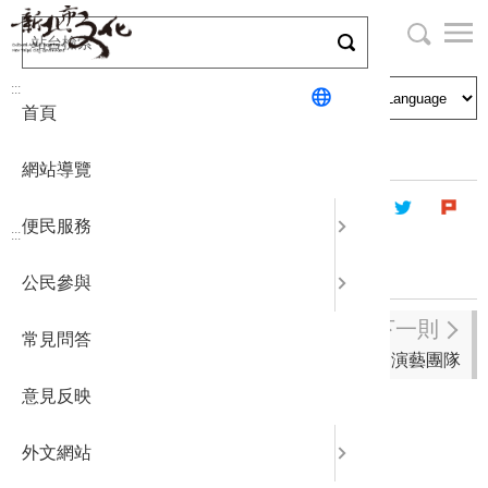
跳
到
主
局長與民
文化資產
English
要
:::
首頁
內
申請刊登
社區營造
日本語
容
首頁
藝文團體
傑出演藝團體
區
網站導覽
塊
政府公開
公民參與
한국어
便民服務
:::
統計報表
114年度傑出演藝團隊
公民參與
下載專區
下一則
常見問答
113年度傑出演藝團隊
補助相關
意見反映
外文網站
音樂類
：
新北市交響樂團