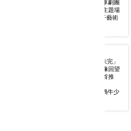
7/19登場 紙風車劇團
揭開序幕 五大主題場
域打造暑假親子藝術
冒險
2026-07-01
府中15「青春未完」
主題影展 從影像回望
青春成長軌跡 首推
《南方時光》、
《3670》、《蝸牛少
女回憶錄》影展片