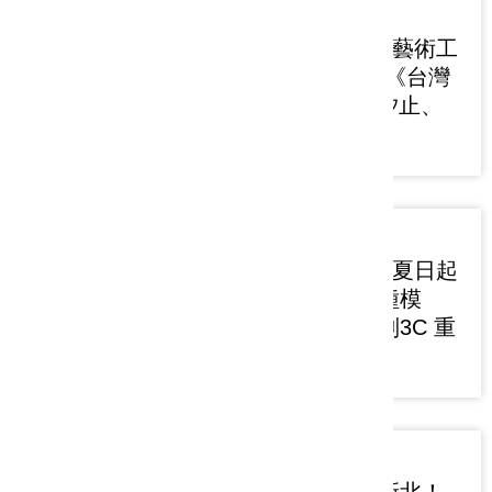
2026-07-17
紙風車368兒童藝術工
程前進新北市 《台灣
幻想曲》7/18汐止、
7/19三重登場
2026-07-15
435暑假活動「夏日起
手式：手的萬種模
樣」邀親子暫別3C 重
啟手部感官
2026-07-15