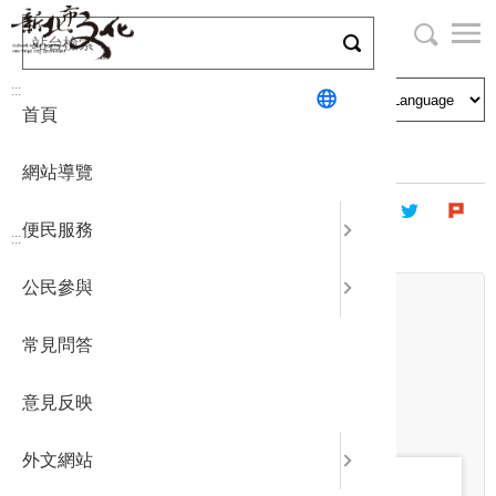
跳
到
主
局長與民
文化資產
English
要
:::
首頁
內
申請刊登
社區營造
日本語
容
首頁
最新消息
熱門新聞
區
網站導覽
塊
政府公開
公民參與
한국어
便民服務
:::
統計報表
公民參與
日期
下載專區
開始日期
~
常見問答
結束日期
補助相關
關鍵字
意見反映
外文網站