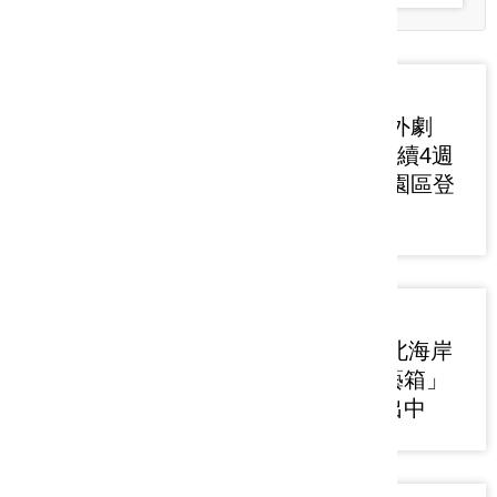
2026-07-29
「FUN藝夏 戶外劇
場」8/1-8/23連續4週
末 新美館戶外園區登
場
2026-07-27
2026福爾摩沙北海岸
藝術季「新北藝箱」
衛星展現正展出中