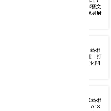
怪獸熱潮席捲新北！
2026兒藝節串聯藝文
館舍 巧虎週末現身府
中廣場
2026-07-15
文化融入日常、藝術
點亮生活 侯友宜：打
造幸福城市從文化開
始
2026-07-13
2026新北市兒童藝術
節「怪獸叢林」7/13-