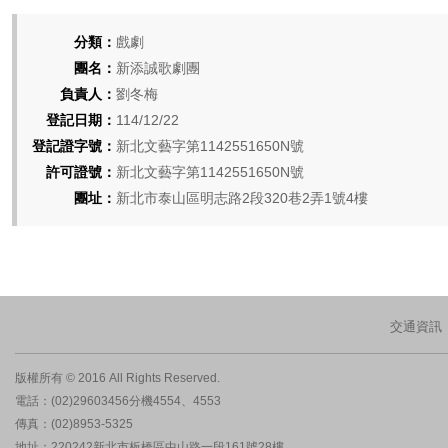
分類：
戲劇
團名：
新添誠歌劇團
負責人：
劉冬梅
登記日期：
114/12/22
登記證字號：
新北文藝字第1142551650N號
許可證號：
新北文藝字第1142551650N號
團址：
新北市泰山區明志路2段320巷2弄1號4樓
交通資訊
版權所有 © 2016 All Rights Reserved.
電話：(02)29603456分機4554、4553
傳真：(02)8953-5325
地址：220242新北市板橋區中山路一段161號28樓