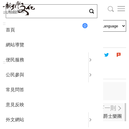
跳
到
主
局長與民
文化資產
English
要
:::
首頁
內
申請刊登
社區營造
日本語
容
首頁
藝文團體
登記立案演藝團體
區
網站導覽
塊
政府公開
公民參與
한국어
便民服務
:::
統計報表
新北市陸戰樂團
公民參與
下載專區
上一則
常見問答
爵士貓大樂團
補助相關
意見反映
下一則
盜魂爵士樂團
外文網站