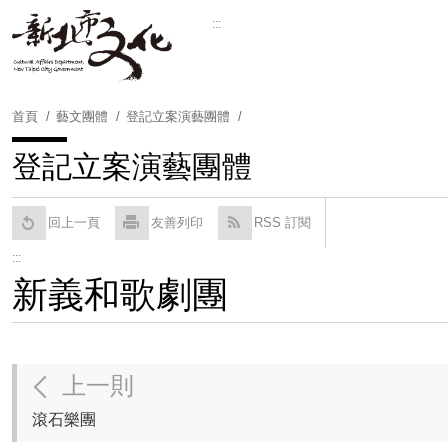
跳
:::
到
Powered by
Translate
主
要
內
首頁
藝文團體
登記立案演藝團體
容
區
登記立案演藝團體
塊
回上一頁
友善列印
RSS 訂閱
:::
新義和歌劇團
上一則
滾石樂團