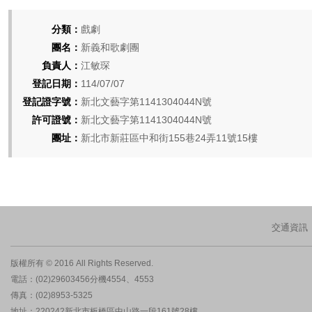
分類：
戲劇
團名：
新義和歌劇團
負責人：
江敏琛
登記日期：
114/07/07
登記證字號：
新北文藝字第1141304044N號
許可證號：
新北文藝字第1141304044N號
團址：
新北市新莊區中和街155巷24弄11號15樓
交通資訊
版權所有 © 2016 All Rights Reserved.
電話：(02)29603456分機4554、4553
傳真：(02)8953-5325
地址：220242新北市板橋區中山路一段161號28樓