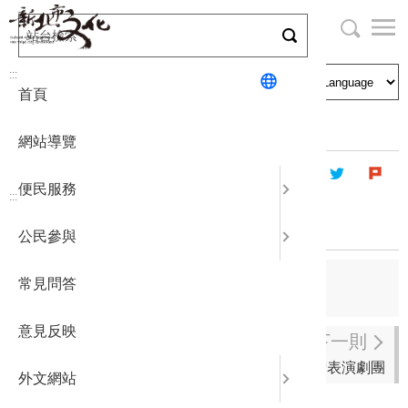
跳
到
主
局長與民
文化資產
English
要
:::
首頁
內
申請刊登
社區營造
日本語
容
首頁
藝文團體
登記立案演藝團體
區
網站導覽
塊
政府公開
公民參與
한국어
便民服務
:::
統計報表
後場作戲
公民參與
下載專區
上一則
常見問答
桐樂樂集
補助相關
意見反映
下一則
方舟國際藝術表演劇團
外文網站