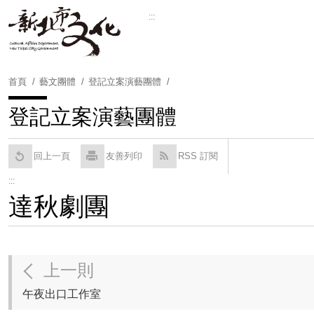
跳
:::
到
Powered by
Translate
主
要
內
首頁
藝文團體
登記立案演藝團體
容
區
登記立案演藝團體
塊
回上一頁
友善列印
RSS 訂閱
:::
達秋劇團
上一則
午夜出口工作室