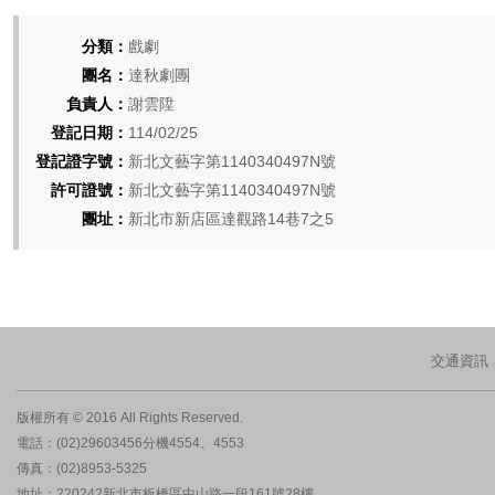
分類：
戲劇
團名：
達秋劇團
負責人：
謝雲陞
登記日期：
114/02/25
登記證字號：
新北文藝字第1140340497N號
許可證號：
新北文藝字第1140340497N號
團址：
新北市新店區達觀路14巷7之5
交通資訊
版權所有 © 2016 All Rights Reserved.
電話：(02)29603456分機4554、4553
傳真：(02)8953-5325
地址：220242新北市板橋區中山路一段161號28樓