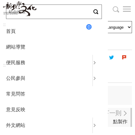
跳
到
主
局長與民
文化資產
English
要
:::
首頁
內
申請刊登
社區營造
日本語
容
首頁
藝文團體
登記立案演藝團體
區
網站導覽
塊
政府公開
公民參與
한국어
便民服務
:::
統計報表
嘴藝術喜劇團
公民參與
下載專區
上一則
常見問答
達秋劇團
補助相關
意見反映
下一則
點製作
外文網站