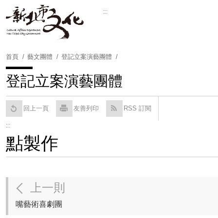
跳
:::
到
Powered by
Translate
主
要
內
首頁
藝文團體
登記立案演藝團體
容
區
登記立案演藝團體
塊
回上一頁
友善列印
RSS 訂閱
:::
點製作
上一則
嘴藝術喜劇團