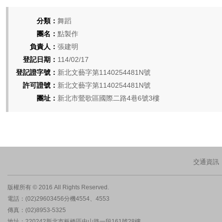
分類：
舞蹈
團名：
點製作
負責人：
張建明
登記日期：
114/02/17
登記證字號：
新北文藝字第1140254481N號
許可證號：
新北文藝字第1140254481N號
團址：
新北市鶯歌區國際二路4巷6號3樓
交通資訊
版權所有 © 2016 All Rights Reserved.
電話：(02)29603456分機4554、4553
傳真：(02)8953-5325
地址：220242新北市板橋區中山路一段161號28樓