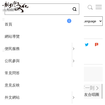
跳
到
主
局長與民
文化資產
English
要
:::
首頁
內
申請刊登
社區營造
日本語
容
首頁
藝文團體
登記立案演藝團體
區
網站導覽
塊
政府公開
公民參與
한국어
便民服務
:::
統計報表
響鑠長號四重奏
公民參與
下載專區
上一則
常見問答
SHIN CHAN SpaceX 愛樂空間樂團
補助相關
意見反映
下一則
北大樂友合唱團
外文網站