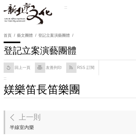
跳
:::
到
Powered by
Translate
主
要
內
首頁
藝文團體
登記立案演藝團體
容
區
登記立案演藝團體
塊
回上一頁
友善列印
RSS 訂閱
:::
媄樂笛長笛樂團
上一則
半線室內樂