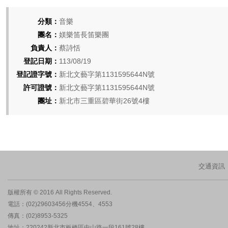
分類：
音樂
團名：
媄樂笛長笛樂團
負責人：
蔡詩恬
登記日期：
113/08/19
登記證字號：
新北文藝字第1131595644N號
許可證號：
新北文藝字第1131595644N號
團址：
新北市三重區碧華街26號4樓
交通資訊
版權所有 © 2016 All Rights Reserved.
電話：(02)29603456分機4554、4553
傳真：(02)8953-5325
地址：220242新北市板橋區中山路一段161號28樓