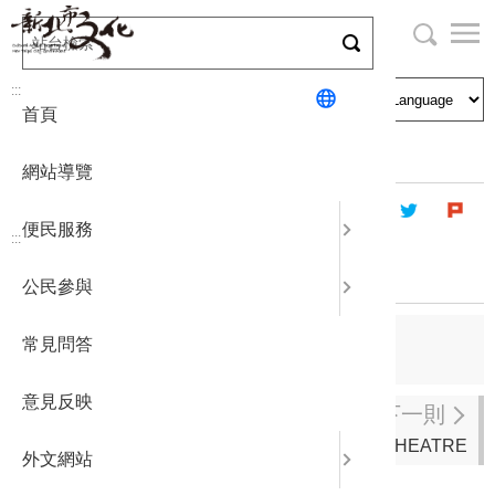
跳
到
主
局長與民
文化資產
English
要
:::
首頁
內
申請刊登
社區營造
日本語
容
首頁
藝文團體
登記立案演藝團體
區
網站導覽
塊
政府公開
公民參與
한국어
便民服務
:::
統計報表
紫精靈童話故事劇團
公民參與
下載專區
上一則
常見問答
曠野舞集
補助相關
意見反映
下一則
湯劇團SOUPTHEATRE
外文網站