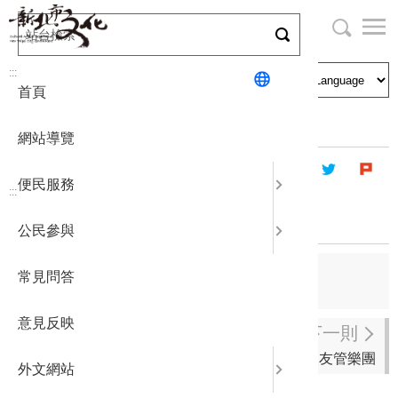
跳
到
主
局長與民
文化資產
English
要
:::
首頁
內
申請刊登
社區營造
日本語
容
首頁
藝文團體
登記立案演藝團體
區
網站導覽
塊
政府公開
公民參與
한국어
便民服務
:::
統計報表
娛人時代
公民參與
下載專區
上一則
常見問答
八里皇家音樂
補助相關
意見反映
下一則
松商校友管樂團
外文網站