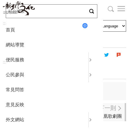
跳
到
主
局長與民
文化資產
English
要
:::
首頁
內
申請刊登
社區營造
日本語
容
首頁
藝文團體
登記立案演藝團體
區
網站導覽
塊
政府公開
公民參與
한국어
便民服務
:::
統計報表
松商校友管樂團
公民參與
下載專區
上一則
常見問答
娛人時代
補助相關
意見反映
下一則
新鳳凰歌劇團
外文網站